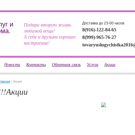
уг и
Доставка до 23-00 часов.
Подари вторую жизнь
ома.
8(916)-122-84-65
любимой вещи!
А себе и друзьям хорошее
8(999)-965-76-27
настроение!
tovaryuslugychistka2016
Новости
Контакты
Обратная связь
Услуги
Акции
лавная
 \ Акции
!!!Акции